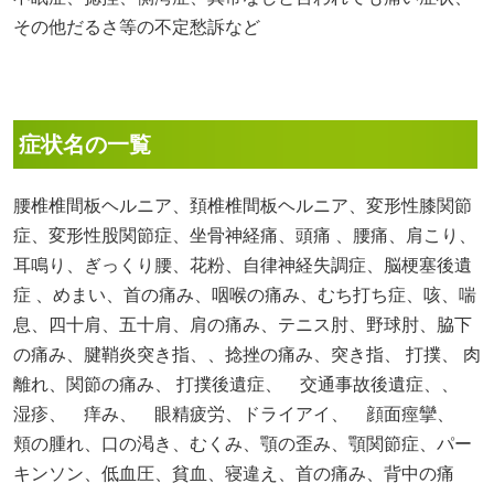
その他だるさ等の不定愁訴など
症状名の一覧
腰椎椎間板ヘルニア、頚椎椎間板ヘルニア、変形性膝関節
症、変形性股関節症、坐骨神経痛、頭痛 、腰痛、肩こり、
耳鳴り、ぎっくり腰、花粉、自律神経失調症、脳梗塞後遺
症 、めまい、首の痛み、咽喉の痛み、むち打ち症、咳、喘
息、四十肩、五十肩、肩の痛み、テニス肘、野球肘、脇下
の痛み、腱鞘炎突き指、、捻挫の痛み、突き指、 打撲、 肉
離れ、関節の痛み、 打撲後遺症、 交通事故後遺症、、
湿疹、 痒み、 眼精疲労、ドライアイ、 顔面痙攣、
頬の腫れ、口の渇き、むくみ、顎の歪み、顎関節症、パー
キンソン、低血圧、貧血、寝違え、首の痛み、背中の痛