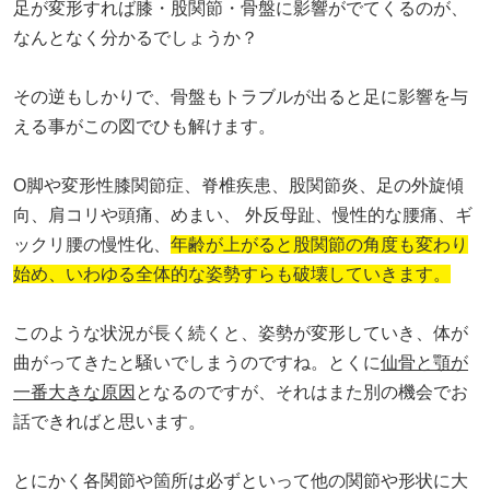
足が変形すれば膝・股関節・骨盤に影響がでてくるのが、
なんとなく分かるでしょうか？
その逆もしかりで、骨盤もトラブルが出ると足に影響を与
える事がこの図でひも解けます。
O脚や変形性膝関節症、脊椎疾患、股関節炎、足の外旋傾
向、肩コリや頭痛、めまい、 外反母趾、慢性的な腰痛、ギ
ックリ腰の慢性化、
年齢が上がると股関節の角度も変わり
始め、いわゆる全体的な姿勢すらも破壊していきます。
このような状況が長く続くと、姿勢が変形していき、体が
曲がってきたと騒いでしまうのですね。
とくに
仙骨と顎が
一番大きな原因
となるのですが、それはまた別の機会でお
話できればと思います。
とにかく各関節や箇所は必ずといって他の関節や形状に大