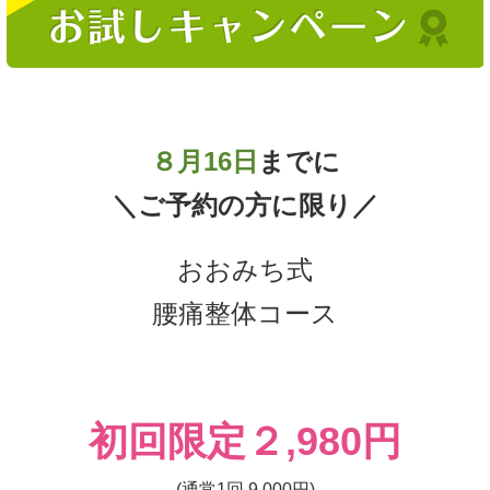
８月16
日
までに
＼ご予約の方に限り／
おおみち式
腰痛整体コース
初回限定２
,980円
(通常1回 9,000円)